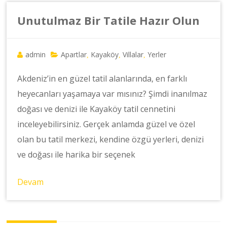
Unutulmaz Bir Tatile Hazır Olun
admin
Apartlar
Kayaköy
Villalar
Yerler
,
,
,
Akdeniz’in en güzel tatil alanlarında, en farklı
heyecanları yaşamaya var mısınız? Şimdi inanılmaz
doğası ve denizi ile Kayaköy tatil cennetini
inceleyebilirsiniz. Gerçek anlamda güzel ve özel
olan bu tatil merkezi, kendine özgü yerleri, denizi
ve doğası ile harika bir seçenek
Devam