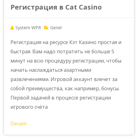
Регистрация в Cat Casino
System WPR
Genel
Регистрация на ресурсе Кэт Казино простая и
быстрая. Вам надо потратить не больше 5
минут на всю процедуру регистрации, чтобы
начать наслаждаться азартными
развлечениями. Игровой аккаунт влечет за
собой преимущества, как например, бонусы.
Первой задачей в процессе регистрации
игрового счёта
Devam