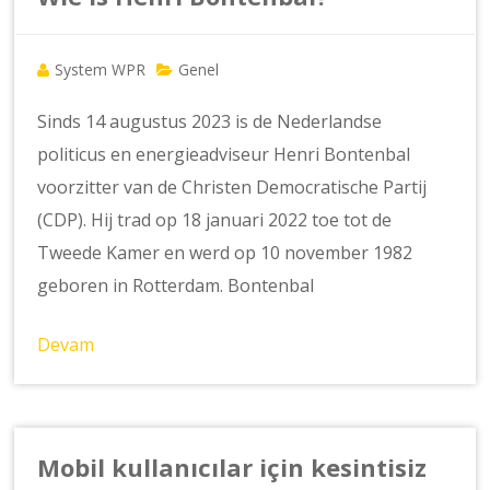
System WPR
Genel
Sinds 14 augustus 2023 is de Nederlandse
politicus en energieadviseur Henri Bontenbal
voorzitter van de Christen Democratische Partij
(CDP). Hij trad op 18 januari 2022 toe tot de
Tweede Kamer en werd op 10 november 1982
geboren in Rotterdam. Bontenbal
Devam
Mobil kullanıcılar için kesintisiz