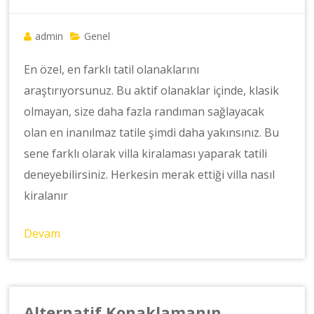
admin
Genel
En özel, en farklı tatil olanaklarını
araştırıyorsunuz. Bu aktif olanaklar içinde, klasik
olmayan, size daha fazla randıman sağlayacak
olan en inanılmaz tatile şimdi daha yakınsınız. Bu
sene farklı olarak villa kiralaması yaparak tatili
deneyebilirsiniz. Herkesin merak ettiği villa nasıl
kiralanır
Devam
Alternatif Konaklamanın