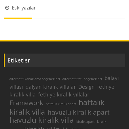
Yazı
Eski yazılar
dolaşımı
Etiketler
balayı
alternatif konaklama seçenekleri
alternatif tatil seçenekleri
villası
dalyan kiralık villalar
Design
fethiye
kiralık villa
fethiye kiralık villalar
haftalık
Framework
haftalık kiralık apart
kiralık villa
havuzlu kiralık apart
havuzlu kiralık villa
kiralık apart
kiralık