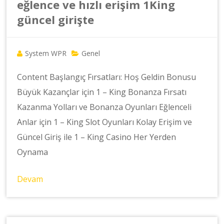
eğlence ve hızlı erişim 1King
güncel girişte
System WPR
Genel
Content Başlangıç Fırsatları: Hoş Geldin Bonusu
Büyük Kazançlar için 1 – King Bonanza Fırsatı
Kazanma Yolları ve Bonanza Oyunları Eğlenceli
Anlar için 1 – King Slot Oyunları Kolay Erişim ve
Güncel Giriş ile 1 – King Casino Her Yerden
Oynama
Devam