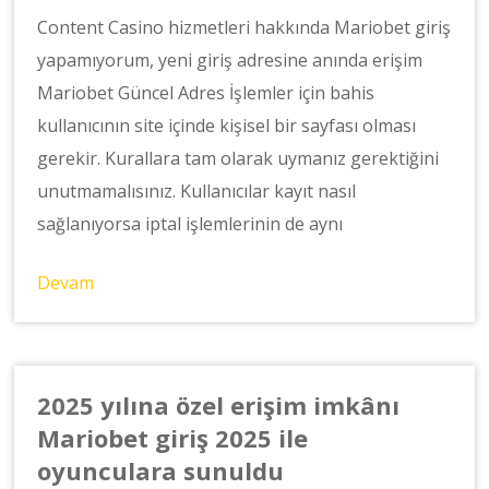
Content Casino hizmetleri hakkında Mariobet giriş
yapamıyorum, yeni giriş adresine anında erişim
Mariobet Güncel Adres İşlemler için bahis
kullanıcının site içinde kişisel bir sayfası olması
gerekir. Kurallara tam olarak uymanız gerektiğini
unutmamalısınız. Kullanıcılar kayıt nasıl
sağlanıyorsa iptal işlemlerinin de aynı
Devam
2025 yılına özel erişim imkânı
Mariobet giriş 2025 ile
oyunculara sunuldu