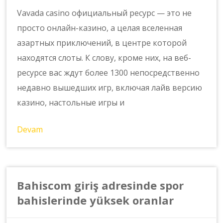
Vavada casino официальный ресурс — это не
просто онлайн-казино, а целая вселенная
азартных приключений, в центре которой
находятся слоты. К слову, кроме них, на веб-
ресурсе вас ждут более 1300 непосредственно
недавно вышедших игр, включая лайв версию
казино, настольные игры и
Devam
Bahiscom giriş adresinde spor
bahislerinde yüksek oranlar