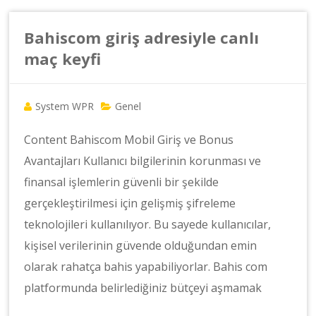
Bahiscom giriş adresiyle canlı
maç keyfi
System WPR
Genel
Content Bahiscom Mobil Giriş ve Bonus
Avantajları Kullanıcı bilgilerinin korunması ve
finansal işlemlerin güvenli bir şekilde
gerçekleştirilmesi için gelişmiş şifreleme
teknolojileri kullanılıyor. Bu sayede kullanıcılar,
kişisel verilerinin güvende olduğundan emin
olarak rahatça bahis yapabiliyorlar. Bahis com
platformunda belirlediğiniz bütçeyi aşmamak