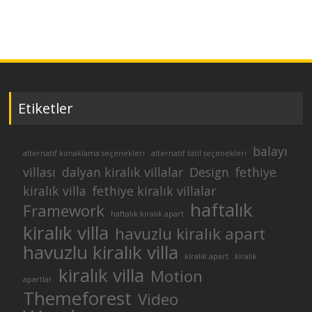
Etiketler
balayı
alternatif konaklama seçenekleri
alternatif tatil seçenekleri
villası
dalyan kiralık villalar
Design
fethiye
kiralık villa
fethiye kiralık villalar
haftalık
Framework
haftalık kiralık apart
kiralık villa
havuzlu kiralık apart
havuzlu kiralık villa
kiralık apart
kiralık
kiralık villa
Motion
apartlar
Themeforest
Video