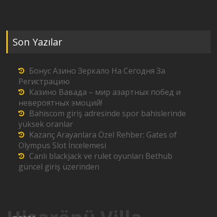
Son Yazılar
Бонус Азино Зеркало На Сегодня За
Регистрацию
Казино Вавада – мир азартных побед и
невероятных эмоций!
Bahiscom giriş adresinde spor bahislerinde
yüksek oranlar
Kazanç Arayanlara Özel Rehber: Gates of
Olympus Slot İncelemesi
Canlı blackjack ve rulet oyunları Bethub
güncel giriş üzerinden