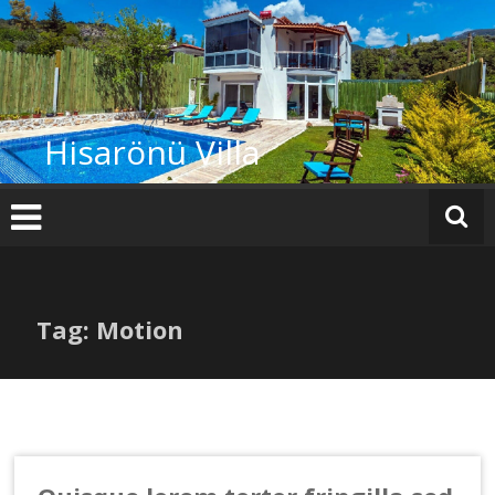
İçeriğe
geç
Hisarönü Villa
Tag: Motion