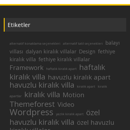
Etiketler
balayı
alternatif konaklama seçenekleri
alternatif tatil seçenekleri
villası
dalyan kiralık villalar
Design
fethiye
kiralık villa
fethiye kiralık villalar
haftalık
Framework
haftalık kiralık apart
kiralık villa
havuzlu kiralık apart
havuzlu kiralık villa
kiralık apart
kiralık
kiralık villa
Motion
apartlar
Themeforest
Video
Wordpress
özel
yazlık kiralık apart
havuzlu kiralık villa
özel havuzlu