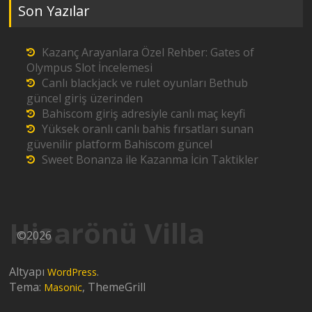
Son Yazılar
Kazanç Arayanlara Özel Rehber: Gates of
Olympus Slot İncelemesi
Canlı blackjack ve rulet oyunları Bethub
güncel giriş üzerinden
Bahiscom giriş adresiyle canlı maç keyfi
Yüksek oranlı canlı bahis fırsatları sunan
güvenilir platform Bahiscom güncel
Sweet Bonanza ile Kazanma İcin Taktikler
Hisarönü Villa
©2026
Altyapı
.
WordPress
Tema:
, ThemeGrill
Masonic