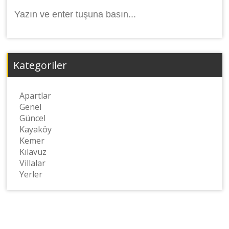
Arama
yap:
Kategoriler
Apartlar
Genel
Güncel
Kayaköy
Kemer
Kılavuz
Villalar
Yerler