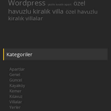
Wordpress
özel
yazlık kiralık apart
havuzlu kiralık villa
özel havuzlu
kiralık villalar
Kategoriler
Apartlar
Genel
Güncel
Kayaköy
Kemer
Kılavuz
Villalar
Yerler